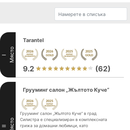
Tarantel
Място
I
9.2
(62)
Грууминг салон „Жълтото Куче“
Грууминг салон „Жълтото Куче“ в град
Силистра е специализиран в комплексната
Място
грижа за домашни любимци, като
II