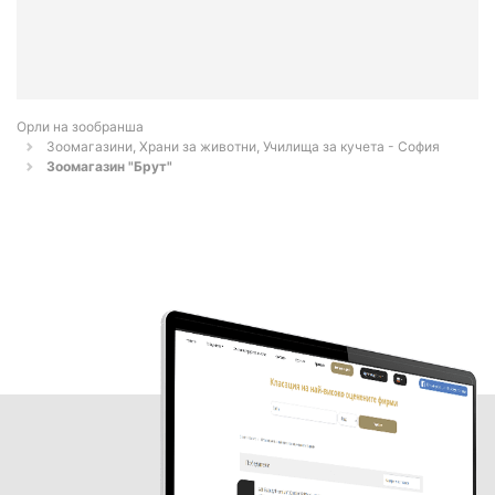
Орли на зообранша
Зоомагазини, Храни за животни, Училища за кучета - София
Зоомагазин "Брут"