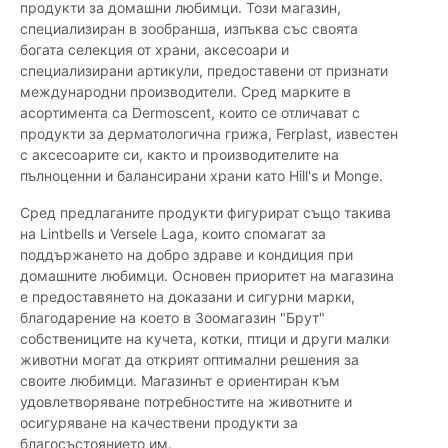
продукти за домашни любимци. Този магазин,
специализиран в зообранша, изпъква със своята
богата селекция от храни, аксесоари и
специализирани артикули, предоставени от признати
международни производители. Сред марките в
асортимента са Dermoscent, които се отличават с
продукти за дерматологична грижа, Ferplast, известен
с аксесоарите си, както и производителите на
пълноценни и балансирани храни като Hill's и Monge.
Сред предлаганите продукти фигурират също такива
на Lintbells и Versele Laga, които спомагат за
поддържането на добро здраве и кондиция при
домашните любимци. Основен приоритет на магазина
е предоставянето на доказани и сигурни марки,
благодарение на което в Зоомагазин "Брут"
собствениците на кучета, котки, птици и други малки
животни могат да открият оптимални решения за
своите любимци. Магазинът е ориентиран към
удовлетворяване потребностите на животните и
осигуряване на качествени продукти за
благосъстоянието им.