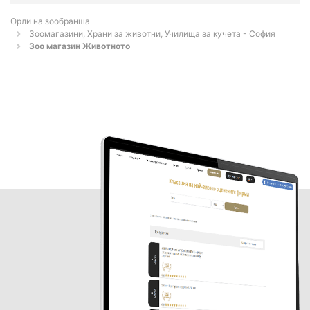
Орли на зообранша
Зоомагазини, Храни за животни, Училища за кучета - София
Зоо магазин Животното