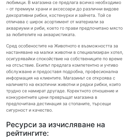
любимци. В магазина се предлага всичко необходимо
– от премиум храни и аксесоари до различни видове
декоративни рибки, костенурки и зайчета. Той се
отличава с широк асортимент от материали за
аквариуми и риби, което го прави предпочитано място
за любителите на акваристиката.
Сред особеностите на Животното е възможността за
настаняване на малки животни в специализиран хотел,
осигурявайки спокойствие на собствениците по време
на отсъствие. Екипът предлага компетентно и учтиво
обслужване и предоставя подробна, професионална
информация на клиентите. Магазинът се откроява с
наличието на екзотични животни и редки рибки, които
трудно се намират другаде. Коректното отношение и
конкурентните цени превръщат магазина в
предпочитана дестинация за стопаните, търсещи
сигурност и качество.
Ресурси за изчисляване на
рейтингите: