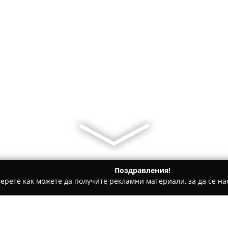
Поздравления!
ерете как можете да получите рекламни материали, за да се нас
вотни, Училища за кучета - Стара Загора
Зоомагазин Мик