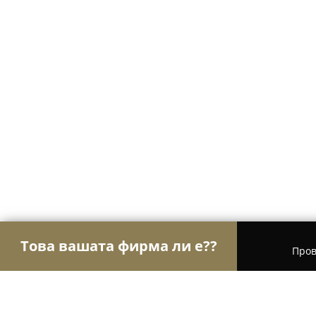
Това вашата фирма ли е??
Пров
Орли на зообранша
Зоомагазини, Храни за жи