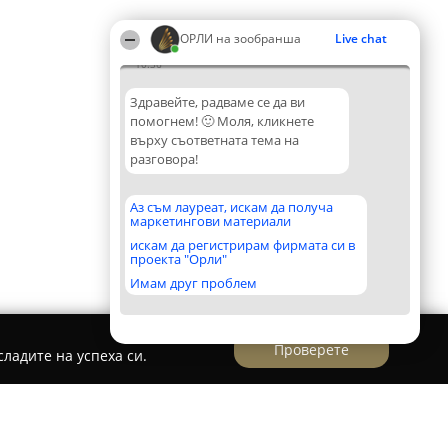
ОРЛИ на зообранша
Live chat
10:36
Здравейте, радваме се да ви
помогнем! 🙂 Моля, кликнете
върху съответната тема на
разговора!
Аз съм лауреат, искам да получа
маркетингови материали
искам да регистрирам фирмата си в
проекта "Орли"
Имам друг проблем
Проверете
ладите на успеха си.
и