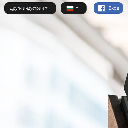
Вход
Други индустрии