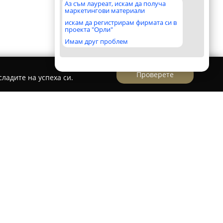
Аз съм лауреат, искам да получа
маркетингови материали
искам да регистрирам фирмата си в
проекта "Орли"
Имам друг проблем
Проверете
ладите на успеха си.
авлява добре познат магазин за продукти за
амира в столичния квартал Люлин 10, в блок
а Тома Давидов. В обекта се предлага голям
предназначени да покрият нуждите на всички