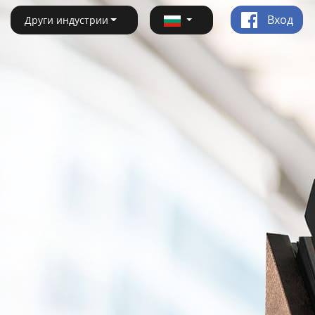
Вход
Други индустрии