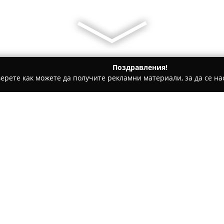
Поздравления!
ерете как можете да получите рекламни материали, за да се нас
ивотни, Училища за кучета - София
Зоомагазин "СТЕМО"
Относно компанията:
Зоомагазин "СТЕМО"
предст
домашни любимци, който се н
109П, с лесен достъп от улиц
избор от качествени стоки, 
видове домашни животни.