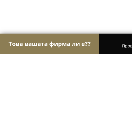
Това вашата фирма ли е??
Пров
Орли на зообранша
Зоомагазини, Храни за ж
Зоомагазин "СТЕМО"
9.6
(167)