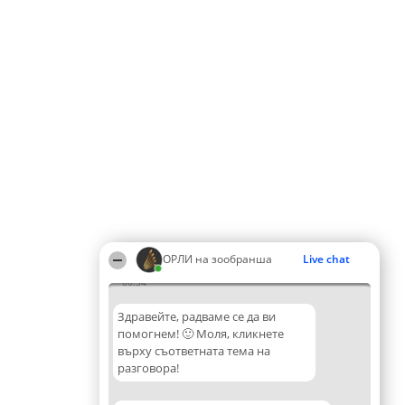
ОРЛИ на зообранша
Live chat
00:54
Здравейте, радваме се да ви
помогнем! 🙂 Моля, кликнете
върху съответната тема на
разговора!