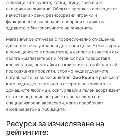
любимци като кучета, котки, птици, гризачи и
аквариумни животни. Обектът предлага селекция от
качествени храни, разнообразни играчки и
функционални аксесоари, подбрани с грижа за
здравето и благополучието на животните.
Магазинът се отличава с професионално отношение,
адекватно обслужване и достъпни цени. Атмосферата
в помещението е приветлива, а екипът е известен със
своята компетентност и готовност да предоставя
консултация, помагайки на клиентите да изберат най-
подходящите продукти, спрямо индивидуалните
потребности на всяко животно.
Zoo Room
е разпознат
като надежден партньор в сферата на грижата за
домашните любимци, осигурявайки пълен асортимент
от стоки под един покрив – от основни до по-
специализирани аксесоари, които подобряват
ежедневието на любимците.
Ресурси за изчисляване на
рейтингите: