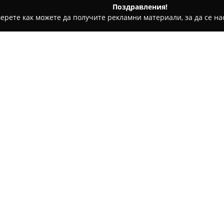
Поздравления!
ерете как можете да получите рекламни материали, за да се нас
ивотни, Училища за кучета - София
Меднеин
Относно компанията:
Меднеин
представлява зоома
София. Той се намира на адре
специализиран в предлаганет
домашни любимци. Асортимен
потребности на собственицит
комфорт на животните.
Местоположението на този зо
квартал Банишора и близкит
насочена към осигуряване на
и доброто състояние на дом