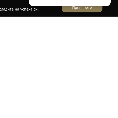
Проверете
ладите на успеха си.
газин, позициониран в зообранша в град
с ж.к. Банишора, ул. „Опълченска“ 106 и е
о на разнообразни продукти и аксесоари за
тът на магазина покрива множество
е, като предоставя стоки за правилна грижа и
омагазин улеснява достъпа на клиенти от
е райони. Основната дейност на Меднеин е
 широк избор от стоки, подпомагащи здравето
ашните любимци. Магазинът е фокусиран върху