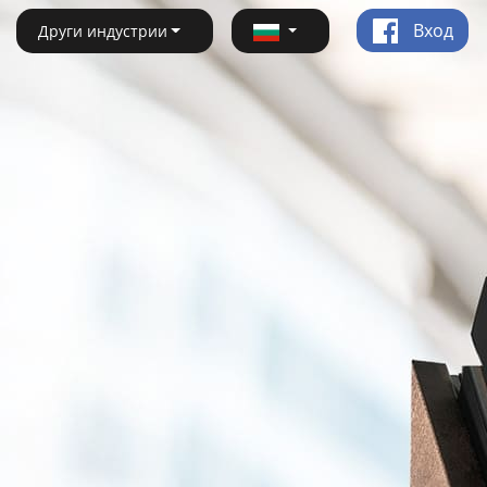
Вход
Други индустрии