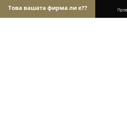
Това вашата фирма ли е??
Пров
Орли на зообранша
Зоомагазини, Храни за ж
Меднеин
9.2
(39)
София, ул. „Опълченска“ 106
Покажи телефонния номер