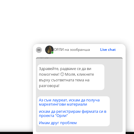
ОРЛИ на зообранша
Live chat
07:58
Здравейте, радваме се да ви
помогнем! 🙂 Моля, кликнете
върху съответната тема на
разговора!
Аз съм лауреат, искам да получа
маркетингови материали
искам да регистрирам фирмата си в
проекта "Орли"
Имам друг проблем