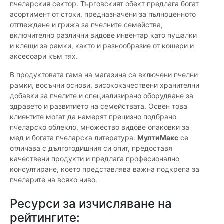
пчеларския сектор. Търговският обект предлага богат
асортимент от стоки, предназначени за пълноценното
отглеждане и грижа за пчелните семейства,
включително различни видове инвентар като пушалки
и клещи за рамки, както и разнообразие от кошери и
аксесоари към тях.
В продуктовата гама на магазина са включени пчелни
рамки, восъчни основи, висококачествени хранителни
добавки за пчелите и специализирано оборудване за
здравето и развитието на семействата. Освен това
клиентите могат да намерят прецизно подбрано
пчеларско облекло, множество видове опаковки за
мед и богата пчеларска литература.
МултиМакс
се
отличава с дългогодишния си опит, предоставя
качествени продукти и предлага професионално
консултиране, което представлява важна подкрепа за
пчеларите на всяко ниво.
Ресурси за изчисляване на
рейтингите: