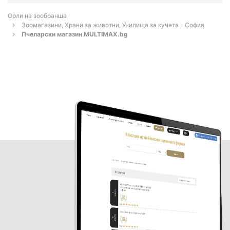
Орли на зообранша
Зоомагазини, Храни за животни, Училища за кучета - София
Пчеларски магазин MULTIMAX.bg