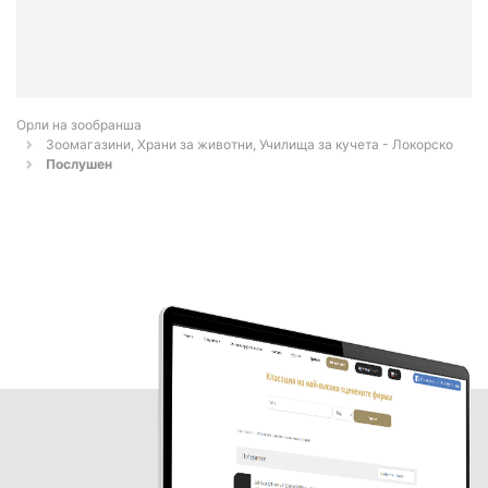
Орли на зообранша
Зоомагазини, Храни за животни, Училища за кучета - Локорско
Послушен