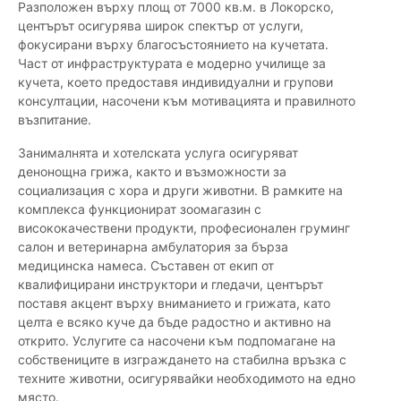
Разположен върху площ от 7000 кв.м. в Локорско,
центърът осигурява широк спектър от услуги,
фокусирани върху благосъстоянието на кучетата.
Част от инфраструктурата е модерно училище за
кучета, което предоставя индивидуални и групови
консултации, насочени към мотивацията и правилното
възпитание.
Занималнята и хотелската услуга осигуряват
денонощна грижа, както и възможности за
социализация с хора и други животни. В рамките на
комплекса функционират зоомагазин с
висококачествени продукти, професионален груминг
салон и ветеринарна амбулатория за бърза
медицинска намеса. Съставен от екип от
квалифицирани инструктори и гледачи, центърът
поставя акцент върху вниманието и грижата, като
целта е всяко куче да бъде радостно и активно на
открито. Услугите са насочени към подпомагане на
собствениците в изграждането на стабилна връзка с
техните животни, осигурявайки необходимото на едно
място.