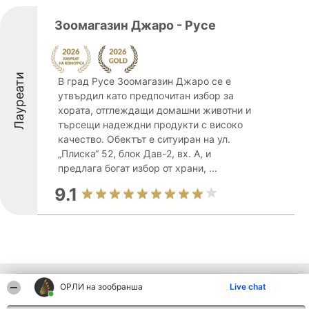
Зоомагазин Джаро - Русе
Лауреати
В град Русе Зоомагазин Джаро се е
утвърдил като предпочитан избор за
хората, отглеждащи домашни животни и
търсещи надеждни продукти с високо
качество. Обектът е ситуиран на ул.
„Плиска“ 52, блок Дав-2, вх. А, и
предлага богат избор от храни, ...
9.1
Други фирми от региона
ОРЛИ на зообранша
Live chat