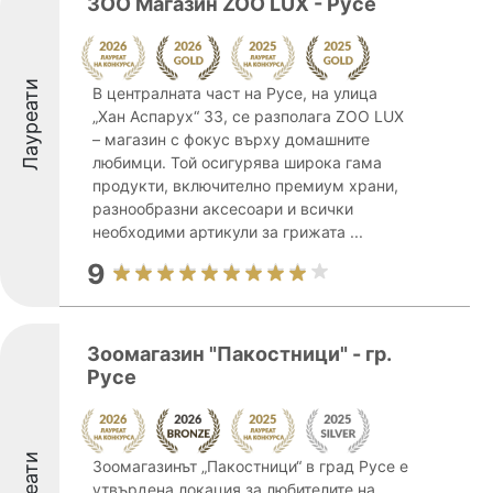
ЗОО Магазин ZOO LUX - Русе
Лауреати
В централната част на Русе, на улица
„Хан Аспарух“ 33, се разполага ZOO LUX
– магазин с фокус върху домашните
любимци. Той осигурява широка гама
продукти, включително премиум храни,
разнообразни аксесоари и всички
необходими артикули за грижата ...
9
Зоомагазин "Пакостници" - гр.
Русе
Зоомагазинът „Пакостници“ в град Русе е
утвърдена локация за любителите на