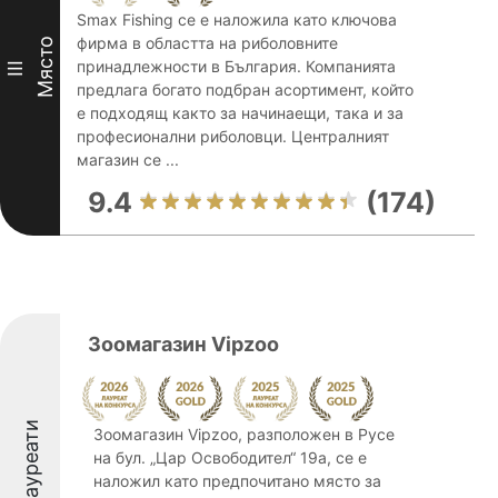
Smax Fishing се е наложила като ключова
фирма в областта на риболовните
Място
принадлежности в България. Компанията
III
предлага богато подбран асортимент, който
е подходящ както за начинаещи, така и за
професионални риболовци. Централният
магазин се ...
9.4
(174)
Зоомагазин Vipzoo
Лауреати
Зоомагазин Vipzoo, разположен в Русе
на бул. „Цар Освободител“ 19а, се е
наложил като предпочитано място за