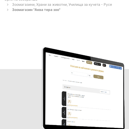
Зоомагазини, Храни за животни, Училища за кучета - Русе
Зоомагазин "Аква тера зоо"