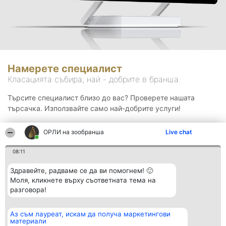
Намерете специалист
Класацията събира, най - добрите в бранша.
Търсите специалист близо до вас? Проверете нашата
търсачка. Използвайте само най-добрите услуги!
ОРЛИ на зообранша
Live chat
Търсене
08:11
Здравейте, радваме се да ви помогнем! 🙂
Моля, кликнете върху съответната тема на
разговора!
Аз съм лауреат, искам да получа маркетингови
Организатор на
Класация
Контакти
материали
класиране
Победители
Контакти