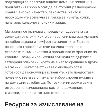
подходящи за различни видове домашни животни. В
предлагания избор могат да се открият разнообразни
храни с високо качество, лакомства, както и
необходимите артикули за грижа за кучета, котки,
папагали, канарчета, рибки и зайци.
Магазинът се отличава с прецизно подбраната си
селекция от стоки, които са насочени към осигуряване
на добро здраве и комфорт на животните. Една от
основните характеристики на Аква тера зоо е
стремежът към качество и правилното съхранение на
храните – всички хранителни артикули се държат в
затворени опаковки, което не е често срещано в други
магазини. Екипът се отличава с експертност и
готовност да консултира клиентите, като предоставя
полезни съвети за оптимален избор според нуждите
на домашните любимци. По този начин зоомагазинът
отговаря на изискванията както на домашните
животни, така и на техните стопани.
Ресурси за изчисляване на